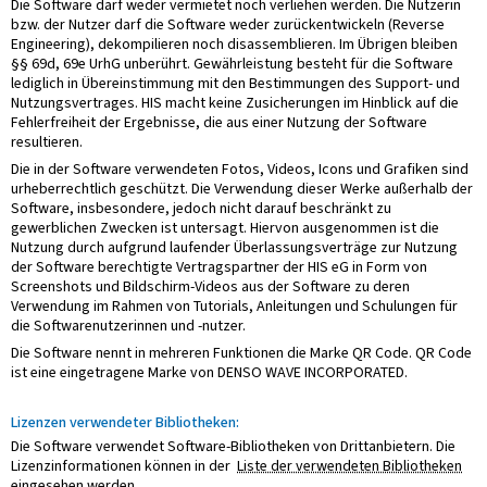
Die Software darf weder vermietet noch verliehen werden. Die Nutzerin
bzw. der Nutzer darf die Software weder zurückentwickeln (Reverse
Engineering), dekompilieren noch disassemblieren. Im Übrigen bleiben
§§ 69d, 69e UrhG unberührt. Gewährleistung besteht für die Software
lediglich in Übereinstimmung mit den Bestimmungen des Support- und
Nutzungsvertrages. HIS macht keine Zusicherungen im Hinblick auf die
Fehlerfreiheit der Ergebnisse, die aus einer Nutzung der Software
resultieren.
Die in der Software verwendeten Fotos, Videos, Icons und Grafiken sind
urheberrechtlich geschützt. Die Verwendung dieser Werke außerhalb der
Software, insbesondere, jedoch nicht darauf beschränkt zu
gewerblichen Zwecken ist untersagt. Hiervon ausgenommen ist die
Nutzung durch aufgrund laufender Überlassungsverträge zur Nutzung
der Software berechtigte Vertragspartner der HIS eG in Form von
Screenshots und Bildschirm-Videos aus der Software zu deren
Verwendung im Rahmen von Tutorials, Anleitungen und Schulungen für
die Softwarenutzerinnen und -nutzer.
Die Software nennt in mehreren Funktionen die Marke QR Code. QR Code
ist eine eingetragene Marke von DENSO WAVE INCORPORATED.
Lizenzen verwendeter Bibliotheken:
Die Software verwendet Software-Bibliotheken von Drittanbietern. Die
Lizenzinformationen können in der
Liste der verwendeten Bibliotheken
eingesehen werden.